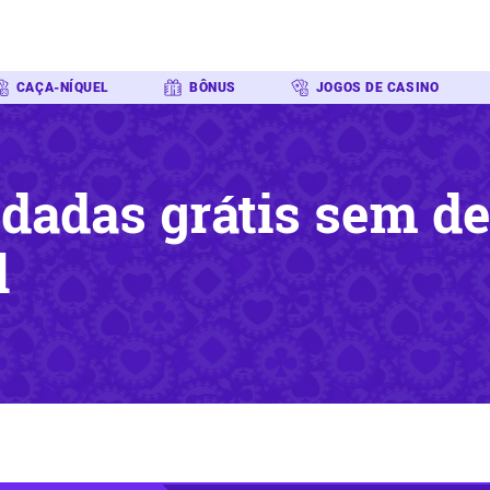
CAÇA-NÍQUEL
BÔNUS
JOGOS DE CASINO
dadas grátis sem de
l