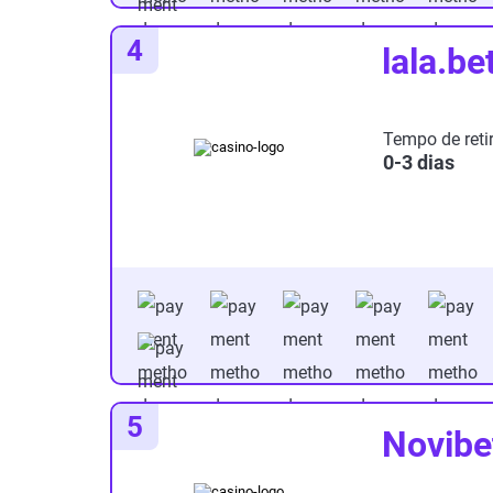
4
lala.be
Tempo de reti
0-3 dias
5
Novibe