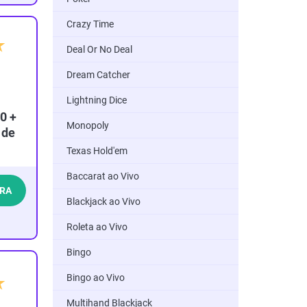
Crazy Time
Deal Or No Deal
Dream Catcher
Lightning Dice
0 +
Monopoly
 de
Texas Hold'em
Baccarat ao Vivo
RA
Blackjack ao Vivo
Roleta ao Vivo
Bingo
Bingo ao Vivo
Multihand Blackjack