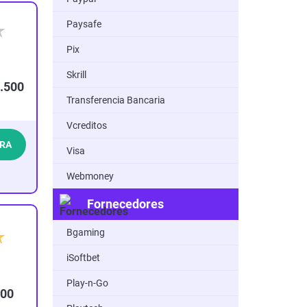
Paysafe
Pix
Skrill
.500
Transferencia Bancaria
Vcreditos
RA
Visa
Webmoney
Fornecedores
Bgaming
iSoftbet
Play-n-Go
600