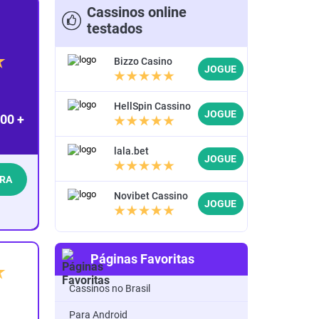
Cassinos online
testados
Bizzo Casino
JOGUE
rating
5
HellSpin Cassino
JOGUE
00 +
rating
5
lala.bet
JOGUE
rating
5
RA
Novibet Cassino
JOGUE
rating
5
Páginas Favoritas
Cassinos no Brasil
Para Android