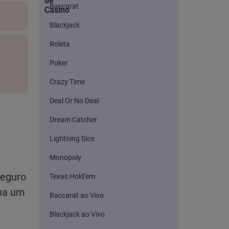
Baccarat
Blackjack
Roleta
Poker
Crazy Time
Deal Or No Deal
Dream Catcher
Lightning Dice
Monopoly
seguro
Texas Hold'em
ona um
Baccarat ao Vivo
Blackjack ao Vivo