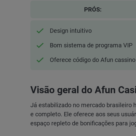
PRÓS:
Design intuitivo
Bom sistema de programa VIP
Oferece código do Afun cassino
Visão geral do Afun Ca
Já estabilizado no mercado brasileiro
e completo. Ele oferece aos seus usuá
espaço repleto de bonificações para jo