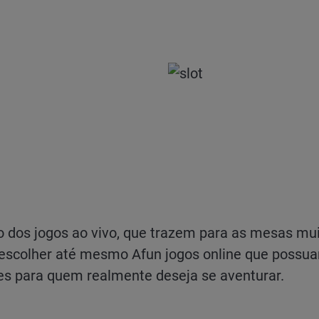
JOGUE AGORA
JOGUE AGORA
JOGUE AGORA
JOGUE AGORA
o dos jogos ao vivo, que trazem para as mesas mu
e escolher até mesmo Afun jogos online que possu
ites para quem realmente deseja se aventurar.