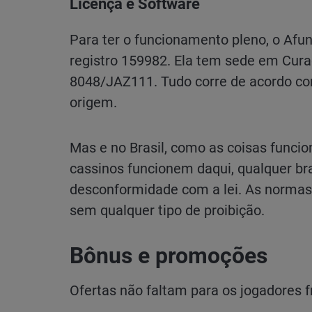
Licença e Software
Para ter o funcionamento pleno, o Afun 
registro 159982. Ela tem sede em Cura
8048/JAZ111. Tudo corre de acordo com 
origem.
Mas e no Brasil, como as coisas funci
cassinos funcionem daqui, qualquer br
desconformidade com a lei. As normas 
sem qualquer tipo de proibição.
Bônus e promoções
Ofertas não faltam para os jogadores 