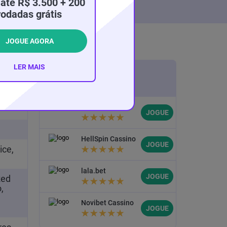
até R$ 3.500 + 200
rodadas grátis
JOGUE AGORA
LER MAIS
Cassinos online
testados
Bizzo Casino
JOGUE
rating
5
HellSpin Cassino
JOGUE
ice,
rating
5
lala.bet
JOGUE
Red
rating
,
5
Novibet Cassino
JOGUE
rating
5