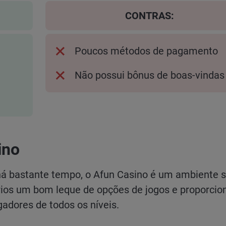
CONTRAS:
Poucos métodos de pagamento
Não possui bônus de boas-vindas
sino
 há bastante tempo, o Afun Casino é um ambiente 
rios um bom leque de opções de jogos e proporci
gadores de todos os níveis.