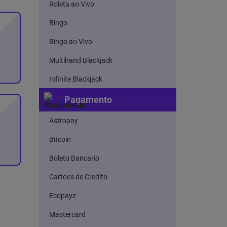
Roleta ao Vivo
Bingo
Bingo ao Vivo
Multihand Blackjack
Infinite Blackjack
Pagamento
Astropay
Bitcoin
Boleto Bancario
Cartoes de Credito
Ecopayz
Mastercard