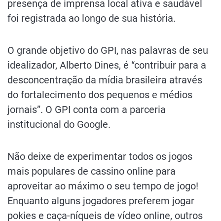
presença de imprensa local ativa e saudável
foi registrada ao longo de sua história.
O grande objetivo do GPI, nas palavras de seu
idealizador, Alberto Dines, é “contribuir para a
desconcentração da mídia brasileira através
do fortalecimento dos pequenos e médios
jornais”. O GPI conta com a parceria
institucional do Google.
Não deixe de experimentar todos os jogos
mais populares de cassino online para
aproveitar ao máximo o seu tempo de jogo!
Enquanto alguns jogadores preferem jogar
pokies e caça-níqueis de vídeo online, outros