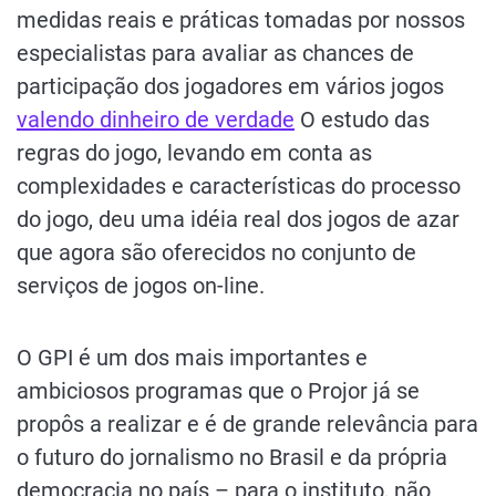
medidas reais e práticas tomadas por nossos
especialistas para avaliar as chances de
participação dos jogadores em vários jogos
valendo dinheiro de verdade
O estudo das
regras do jogo, levando em conta as
complexidades e características do processo
do jogo, deu uma idéia real dos jogos de azar
que agora são oferecidos no conjunto de
serviços de jogos on-line.
O GPI é um dos mais importantes e
ambiciosos programas que o Projor já se
propôs a realizar e é de grande relevância para
o futuro do jornalismo no Brasil e da própria
democracia no país – para o instituto, não