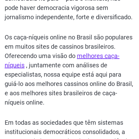
pode haver democracia vigorosa sem
jornalismo independente, forte e diversificado.
Os caça-níqueis online no Brasil são populares
em muitos sites de cassinos brasileiros.
Oferecendo uma visão do
melhores caça-
níqueis
, juntamente com análises de
especialistas, nossa equipe está aqui para
guiá-lo aos melhores cassinos online do Brasil,
e aos melhores sites brasileiros de caça-
níqueis online.
Em todas as sociedades que têm sistemas
institucionais democráticos consolidados, a