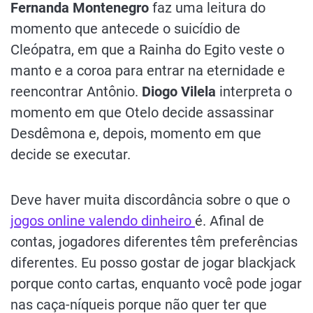
Fernanda Montenegro
faz uma leitura do
momento que antecede o suicídio de
Cleópatra, em que a Rainha do Egito veste o
manto e a coroa para entrar na eternidade e
reencontrar Antônio.
Diogo Vilela
interpreta o
momento em que Otelo decide assassinar
Desdêmona e, depois, momento em que
decide se executar.
Deve haver muita discordância sobre o que o
jogos online valendo dinheiro
é. Afinal de
contas, jogadores diferentes têm preferências
diferentes. Eu posso gostar de jogar blackjack
porque conto cartas, enquanto você pode jogar
nas caça-níqueis porque não quer ter que