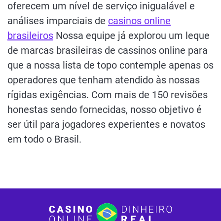
oferecem um nível de serviço inigualável e
análises imparciais de
casinos online
brasileiros
Nossa equipe já explorou um leque
de marcas brasileiras de cassinos online para
que a nossa lista de topo contemple apenas os
operadores que tenham atendido às nossas
rígidas exigências. Com mais de 150 revisões
honestas sendo fornecidas, nosso objetivo é
ser útil para jogadores experientes e novatos
em todo o Brasil.