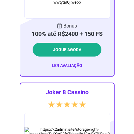
n
g
5
Bonus
100% até R$2400 + 150 FS
JOGUE AGORA
LER AVALIAÇÃO
Joker 8 Cassino
r
a
t
i