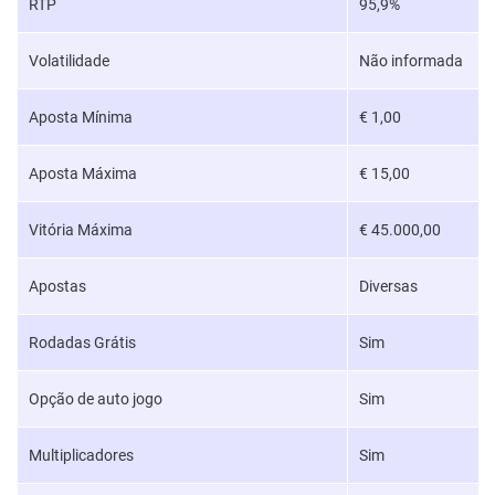
RTP
95,9%
Volatilidade
Não informada
Aposta Mínima
€ 1,00
Aposta Máxima
€ 15,00
Vitória Máxima
€ 45.000,00
Apostas
Diversas
Rodadas Grátis
Sim
Opção de auto jogo
Sim
Multiplicadores
Sim