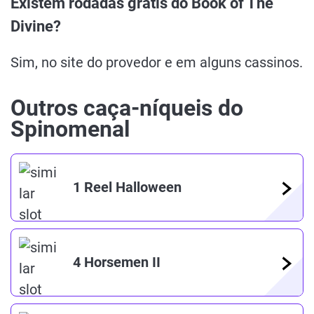
Existem rodadas grátis do Book of The
Divine?
Sim, no site do provedor e em alguns cassinos.
Outros caça-níqueis do
Spinomenal
1 Reel Halloween
4 Horsemen II