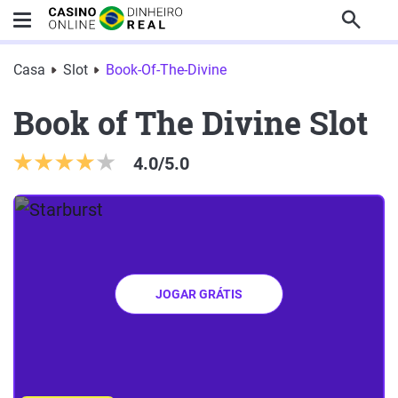
Procurar
Casa
Slot
Book-Of-The-Divine
Book of The Divine Slot
4.0/5.0
r
a
t
i
n
JOGAR GRÁTIS
g
4