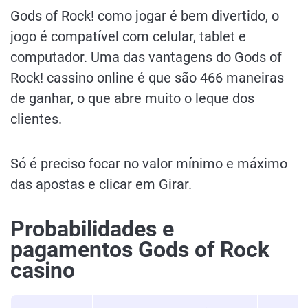
Gods of Rock! como jogar é bem divertido, o
jogo é compatível com celular, tablet e
computador. Uma das vantagens do Gods of
Rock! cassino online é que são 466 maneiras
de ganhar, o que abre muito o leque dos
clientes.
Só é preciso focar no valor mínimo e máximo
das apostas e clicar em Girar.
Probabilidades e
pagamentos Gods of Rock
casino