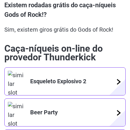
Existem rodadas grátis do caça-níqueis
Gods of Rock!?
Sim, existem giros grátis do Gods of Rock!
Caça-níqueis on-line do
provedor Thunderkick
Esqueleto Explosivo 2
Beer Party