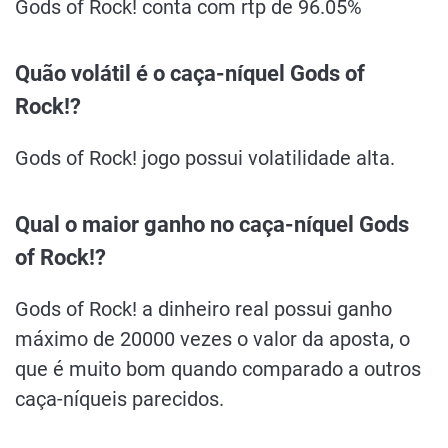
Gods of Rock! conta com rtp de 96.05%
Quão volátil é o caça-níquel Gods of
Rock!?
Gods of Rock! jogo possui volatilidade alta.
Qual o maior ganho no caça-níquel Gods
of Rock!?
Gods of Rock! a dinheiro real possui ganho
máximo de 20000 vezes o valor da aposta, o
que é muito bom quando comparado a outros
caça-níqueis parecidos.