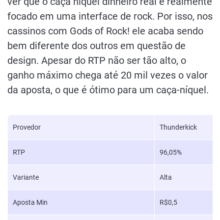
ver que o caça niquel dinheiro real é realmente
focado em uma interface de rock. Por isso, nos
cassinos com Gods of Rock! ele acaba sendo
bem diferente dos outros em questão de
design. Apesar do RTP não ser tão alto, o
ganho máximo chega até 20 mil vezes o valor
da aposta, o que é ótimo para um caça-níquel.
Provedor
Thunderkick
RTP
96,05%
Variante
Alta
Aposta Min
R$0,5