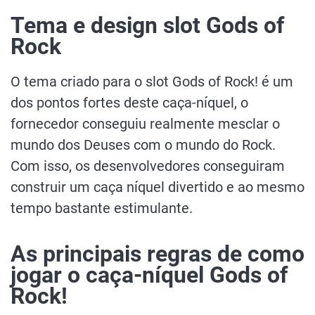
Tema e design slot Gods of
Rock
O tema criado para o slot Gods of Rock! é um
dos pontos fortes deste caça-níquel, o
fornecedor conseguiu realmente mesclar o
mundo dos Deuses com o mundo do Rock.
Com isso, os desenvolvedores conseguiram
construir um caça níquel divertido e ao mesmo
tempo bastante estimulante.
As principais regras de como
jogar o caça-níquel Gods of
Rock!