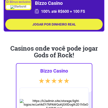
Bônus exclusivo
Bizzo Casino
100% até R$600 + 100 FS
JOGAR POR DINHEIRO REAL
Casinos onde você pode jogar
Gods of Rock!
Bizzo Casino
r
a
t
i