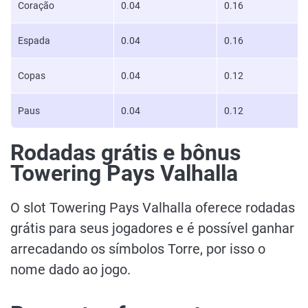
Coração
0.04
0.16
Espada
0.04
0.16
Copas
0.04
0.12
Paus
0.04
0.12
Rodadas grátis e bônus
Towering Pays Valhalla
O slot Towering Pays Valhalla oferece rodadas
grátis para seus jogadores e é possível ganhar
arrecadando os símbolos Torre, por isso o
nome dado ao jogo.