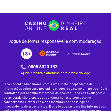
Jogue de forma responsável e com moderação!
18+
0808 8020 133
Ajuda gratuita e anônima para o vício do jogo
O casinoonlinedinheiroreal.com é uma fonte independente de
informações sobre cassinos online e jogos de cassino online que não é
controlada por nenhum fornecedor de apostas. Todas as avaliações e
guias gerais são preparados de forma honesta com base no
conhecimento e experiência dos membros de nossa equipe
independente de especialistas. Eles são apenas para fins informativos