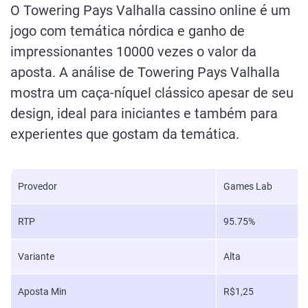
O Towering Pays Valhalla cassino online é um
jogo com temática nórdica e ganho de
impressionantes 10000 vezes o valor da
aposta. A análise de Towering Pays Valhalla
mostra um caça-níquel clássico apesar de seu
design, ideal para iniciantes e também para
experientes que gostam da temática.
Provedor
Games Lab
RTP
95.75%
Variante
Alta
Aposta Min
R$1,25