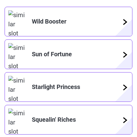
Wild Booster
Sun of Fortune
Starlight Princess
Squealin' Riches