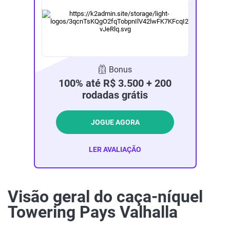
t
i
n
g
5
Bonus
100% até R$ 3.500 + 200
rodadas grátis
JOGUE AGORA
LER AVALIAÇÃO
Visão geral do caça-níquel
Towering Pays Valhalla