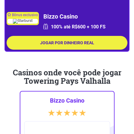
Bônus exclusivo
Bizzo Casino
100% até R$600 + 100 FS
JOGAR POR DINHEIRO REAL
Casinos onde você pode jogar
Towering Pays Valhalla
Bizzo Casino
r
a
t