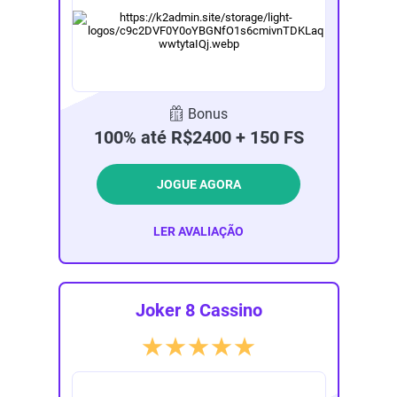
i
n
g
5
Bonus
100% até R$2400 + 150 FS
JOGUE AGORA
LER AVALIAÇÃO
Joker 8 Cassino
r
a