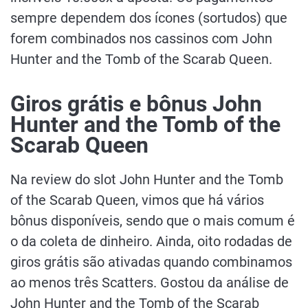
sempre dependem dos ícones (sortudos) que
forem combinados nos cassinos com John
Hunter and the Tomb of the Scarab Queen.
Giros grátis e bônus John
Hunter and the Tomb of the
Scarab Queen
Na review do slot John Hunter and the Tomb
of the Scarab Queen, vimos que há vários
bônus disponíveis, sendo que o mais comum é
o da coleta de dinheiro. Ainda, oito rodadas de
giros grátis são ativadas quando combinamos
ao menos três Scatters. Gostou da análise de
John Hunter and the Tomb of the Scarab