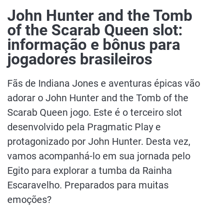
John Hunter and the Tomb
of the Scarab Queen slot:
informação e bônus para
jogadores brasileiros
Fãs de Indiana Jones e aventuras épicas vão
adorar o John Hunter and the Tomb of the
Scarab Queen jogo. Este é o terceiro slot
desenvolvido pela Pragmatic Play e
protagonizado por John Hunter. Desta vez,
vamos acompanhá-lo em sua jornada pelo
Egito para explorar a tumba da Rainha
Escaravelho. Preparados para muitas
emoções?