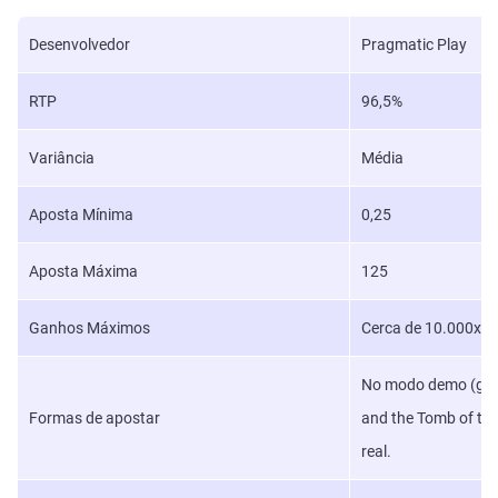
Desenvolvedor
Pragmatic Play
RTP
96,5%
Variância
Média
Aposta Mínima
0,25
Aposta Máxima
125
Ganhos Máximos
Cerca de 10.000x a 
No modo demo (grát
Formas de apostar
and the Tomb of the
real.