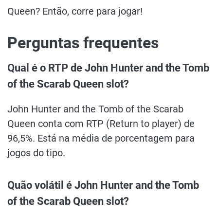
Queen? Então, corre para jogar!
Perguntas frequentes
Qual é o RTP de John Hunter and the Tomb
of the Scarab Queen slot?
John Hunter and the Tomb of the Scarab
Queen conta com RTP (Return to player) de
96,5%. Está na média de porcentagem para
jogos do tipo.
Quão volátil é John Hunter and the Tomb
of the Scarab Queen slot?