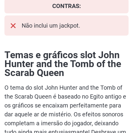
CONTRAS:
Não inclui um jackpot.
Temas e gráficos slot John
Hunter and the Tomb of the
Scarab Queen
O tema do slot John Hunter and the Tomb of
the Scarab Queen é baseado no Egito antigo e
os gráficos se encaixam perfeitamente para
dar aquele ar de mistério. Os efeitos sonoros
completam a imersão do jogador, deixando
tudo ainda mais entusiasmante! Desbrave um