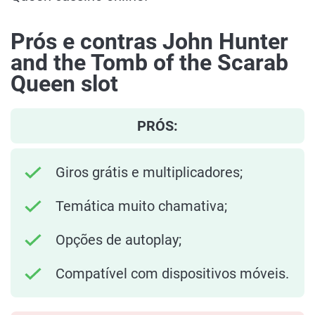
Prós e contras John Hunter
and the Tomb of the Scarab
Queen slot
PRÓS:
Giros grátis e multiplicadores;
Temática muito chamativa;
Opções de autoplay;
Compatível com dispositivos móveis.