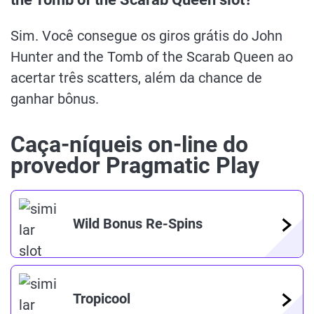
Sim. Você consegue os giros grátis do John
Hunter and the Tomb of the Scarab Queen ao
acertar três scatters, além da chance de
ganhar bônus.
Caça-níqueis on-line do
provedor Pragmatic Play
Wild Bonus Re-Spins
Tropicool