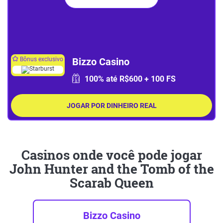
4
Bônus exclusivo
Bizzo Casino
100% até R$600 + 100 FS
JOGAR POR DINHEIRO REAL
Casinos onde você pode jogar
John Hunter and the Tomb of the
Scarab Queen
Bizzo Casino