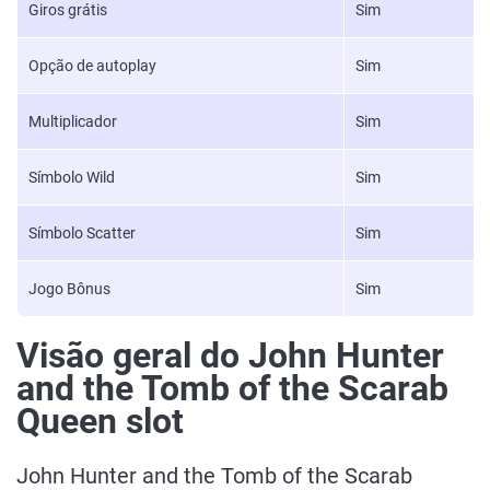
Giros grátis
Sim
Opção de autoplay
Sim
Multiplicador
Sim
Símbolo Wild
Sim
Símbolo Scatter
Sim
Jogo Bônus
Sim
Visão geral do John Hunter
and the Tomb of the Scarab
Queen slot
John Hunter and the Tomb of the Scarab